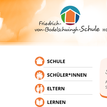
Springe
zum
Inhalt
SCHULE
SCHÜLER*INNEN
S
ELTERN
LERNEN