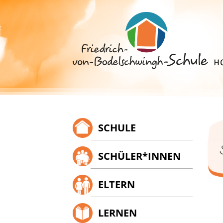
Springe
zum
Inhalt
SCHULE
SCHÜLER*INNEN
ELTERN
LERNEN