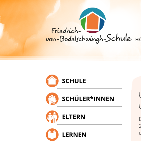
Springe
zum
Inhalt
SCHULE
SCHÜLER*INNEN
ELTERN
u
LERNEN