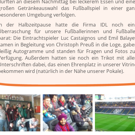
durften an diesem Nachmittag bei leckerem Essen und eine
großen Getränkeauswahl das Fußballspiel in einer gan
besonderen Umgebung verfolgen.
In der Halbzeitpause hatte die Firma IDL noch ein
Überraschung für unsere Fußballerinnen und Fußballe
parat: Die Eintrachtspieler Luc Castaignos und Emil Balaye
kamen in Begleitung von Christoph Preuß in die Loge, gabe
fleißig Autogramme und standen für Fragen und Fotos zu
Verfügung. Außerdem hatten sie noch ein Trikot mit alle
Unterschriften dabei, das einen Ehrenplatz in unserer Vitrin
bekommen wird (natürlich in der Nähe unserer Pokale).