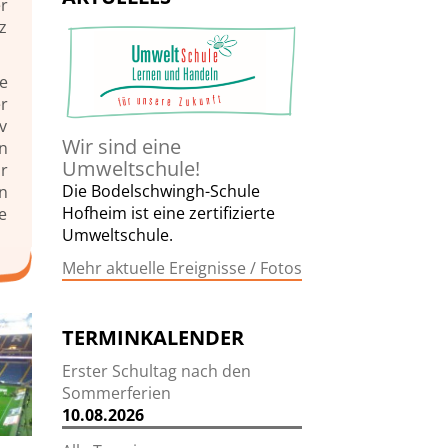
r
z
e
r
v
Wir sind eine
n
Umweltschule!
r
Die Bodelschwingh-Schule
n
Hofheim ist eine zertifizierte
e
Umweltschule.
Mehr aktuelle Ereignisse / Fotos
TERMINKALENDER
Erster Schultag nach den
Sommerferien
10.08.2026