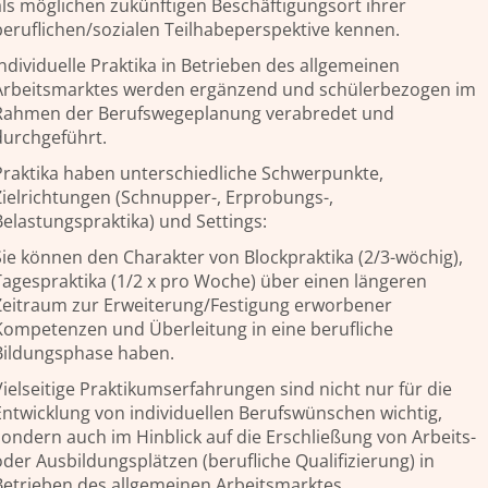
als möglichen zukünftigen Beschäftigungsort ihrer
beruflichen/sozialen Teilhabeperspektive kennen.
ndividuelle Praktika in Betrieben des allgemeinen
Arbeitsmarktes werden ergänzend und schülerbezogen im
Rahmen der Berufswegeplanung verabredet und
durchgeführt.
Praktika haben unterschiedliche Schwerpunkte,
Zielrichtungen (Schnupper-, Erprobungs-,
Belastungspraktika) und Settings:
Sie können den Charakter von Blockpraktika (2/3-wöchig),
Tagespraktika (1/2 x pro Woche) über einen längeren
Zeitraum zur Erweiterung/Festigung erworbener
Kompetenzen und Überleitung in eine berufliche
Bildungsphase haben.
Vielseitige Praktikumserfahrungen sind nicht nur für die
Entwicklung von individuellen Berufswünschen wichtig,
TUFE
sondern auch im Hinblick auf die Erschließung von Arbeits-
oder Ausbildungsplätzen (berufliche Qualifizierung) in
Betrieben des allgemeinen Arbeitsmarktes.