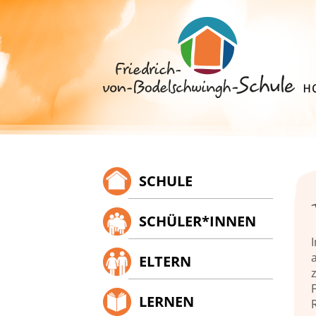
Springe
zum
Inhalt
SCHULE
SCHÜLER*INNEN
ELTERN
z
LERNEN